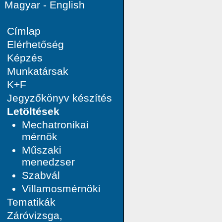
Magyar
-
English
Címlap
Elérhetőség
Képzés
Munkatársak
K+F
Jegyzőkönyv készítés
Letöltések
Mechatronikai
mérnök
Műszaki
menedzser
Szabvál
Villamosmérnöki
Tematikák
Záróvizsga,